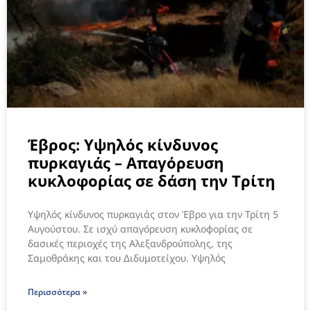
Έβρος: Υψηλός κίνδυνος
πυρκαγιάς – Απαγόρευση
κυκλοφορίας σε δάση την Τρίτη
Υψηλός κίνδυνος πυρκαγιάς στον Έβρο για την Τρίτη 5
Αυγούστου. Σε ισχύ απαγόρευση κυκλοφορίας σε
δασικές περιοχές της Αλεξανδρούπολης, της
Σαμοθράκης και του Διδυμοτείχου. Υψηλός
Περισσότερα »