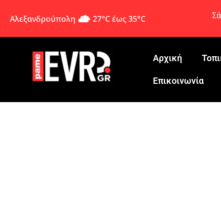
Σά
Αλεξανδρούπολη
27°C έως 35°C
Αρχική
Τοπι
Eπικοινωνία