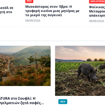
ΝΕΑ
ΑΘΛΗΤΙΣΜ
Μυοκάστορας στον Έβρο: Η
Φοίνικας
λκοόλ σε
τρυφερή εικόνα μιας μητέρας με
Μεταγραφ
ητή στο
το μικρό της συγκινεί
απόκτηση
Χαμαλίδ
08/08/2026
08/08/2026
ATURA στο Σουφλί: Η
ΝΕΑ
γελματιών ζητά σαφές