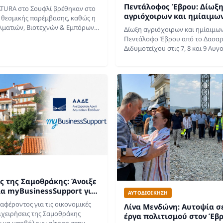
αμμα
Πεντάλοφος Έβρου: Δίωξ
ATURA στο Σουφλί βρέθηκαν στο
αγριόχοιρων και ημίαιμω
ς θεσμικής παρέμβασης, καθώς η
ματιών, Βιοτεχνών & Εμπόρων
Δίωξη αγριόχοιρων και ημίαιμω
εριφέρειας απέστειλε επιστολή
Πεντάλοφο Έβρου από το Δασαρ
γείο Περιβάλλοντος και
Διδυμοτείχου στις 7, 8 και 9 Αυγ
ς…
Ισχυρή σύσταση προσοχής προς
δραστηριοποιούνται στην περιο
ς της Σαμοθράκης: Άνοιξε
α myBusinessSupport για
ΑΥΤΟΔΙΟΙΚΗΣΗ
ση
αφέροντος για τις οικονομικές
Λίνα Μενδώνη: Αυτοψία σ
ιχειρήσεις της Σαμοθράκης
έργα πολιτισμού στον Έβρ
 να υποβάλουν αίτηση στην