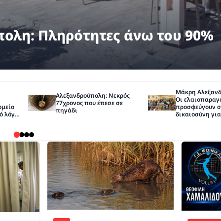
αι οι εισαγωγές στο Γηροκομεί
ειψης νοσηλευτών
Μάκρη Αλεξανδ
Αλεξανδρούπολη: Νεκρός
Οι ελαιοπαραγ
77χρονος που έπεσε σε
ομείο
προσφεύγουν σ
πηγάδι
νό λόγω
δικαιοσύνη για
ν
αποζημιώσεις 