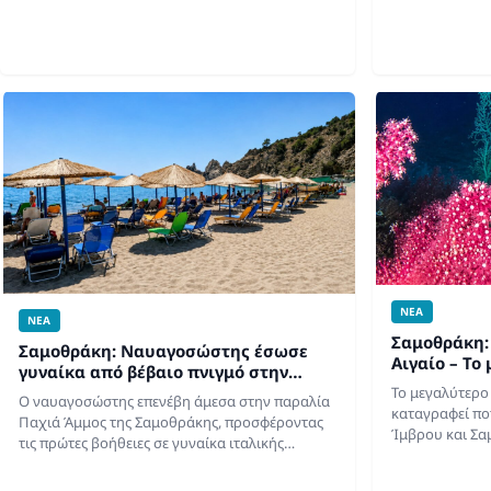
απαλλοτριώσεων. Στις 31 Αυγούστου 2027
σχετική απόφα
μετατίθεται οριστικά η…
ΝΕΑ
ΝΕΑ
Σαμοθράκη:
Σαμοθράκη: Ναυαγοσώστης έσωσε
Αιγαίο – Το
γυναίκα από βέβαιο πνιγμό στην
δάσος εντο
Παχιά Άμμο
Το μεγαλύτερο
Ο ναυαγοσώστης επενέβη άμεσα στην παραλία
νησιού (ΒΙΝ
καταγραφεί ποτ
Παχιά Άμμος της Σαμοθράκης, προσφέροντας
Ίμβρου και Σα
τις πρώτες βοήθειες σε γυναίκα ιταλικής
εκτιμούν ότι 
καταγωγής μέχρι να φτάσει το ΕΚΑΒ. Σκηνές
να εκτείνεται 
αγωνίας εκτυλίχθηκαν στην παραλία Παχιά