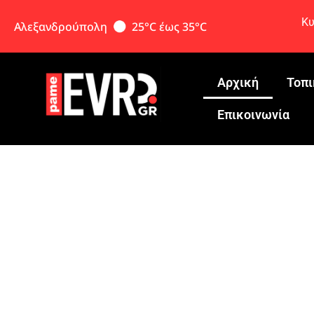
Κυ
Αλεξανδρούπολη
25°C έως 35°C
Αρχική
Τοπι
Eπικοινωνία