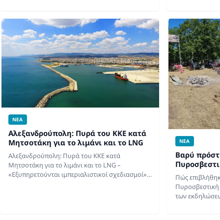
Άμμος…
ΝΕΑ
Αλεξανδρούπολη: Πυρά του ΚΚΕ κατά
Μητσοτάκη για το λιμάνι και το LNG
ΝΕΑ
Βαρύ πρόστ
Αλεξανδρούπολη: Πυρά του ΚΚΕ κατά
Πυροσβεστι
Μητσοτάκη για το λιμάνι και το LNG –
σούβλες στο
«Εξυπηρετούνται ιμπεριαλιστικοί σχεδιασμοί»
Πώς επιβλήθηκ
Ροδόπη
Πυρά εξαπέλυσε το ΚΚΕ για την
Πυροσβεστική 
Αλεξανδρούπολη, κατά Μητσοτάκη για το
των εκδηλώσεω
λιμάνι και το…
πρόστιμο από 
ύψους 2.734,3