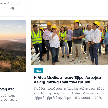
αναπαραγωγή στη Θράκη, καθώς το Π.Γ.Ν.
να πολιτισμού.
Αλεξανδρούπολης ανακοίνωσε…
νδρούπολη
ίες ανάπλασης
αι πλέον στο
ΝΕΑ
Η Λίνα Μενδώνη στον Έβρο: Αυτοψία
σε σημαντικά έργα πολιτισμού
Πού θα περιοδεύσει η Λίνα Μενδώνη στον Έβρο
οφή στο
την Πέμπτη 6 Αυγούστου. Η Λίνα Μενδώνη στον
α τη νέα
νδρούπολης
Έβρο θα βρεθεί την Πέμπτη 6 Αυγούστου 2026,
ερίοδο 2026-
προκειμένου να πραγματοποιήσει επιτόπια
αυτοψία στα…