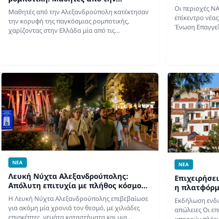
χρονοδιάγρ
Αλεξανδρούπολη κατέκτησαν τον
Οι περιοχές N
Μαθητές από την Αλεξανδρούπολη κατέκτησαν
κόσμο στο Χονγκ Κονγκ
επίκεντρο νέα
την κορυφή της παγκόσμιας ρομποτικής,
Ένωση Επαγγελ
χαρίζοντας στην Ελλάδα μία από τις
Σουφλίου και Π
σημαντικότερες διεθνείς διακρίσεις των
προς το Υπουρ
τελευταίων ετών. Μαθητές από την
Ενέργειας, του
Αλεξανδρούπολη κατέκτησαν την κορυφή του…
ΝΕΑ
ΝΕΑ
Λευκή Νύχτα Αλεξανδρούπολης:
Επιχειρήσει
Απόλυτη επιτυχία με πλήθος κόσμου
η πλατφόρμ
και χαμόγελα
την ενίσχυ
Η Λευκή Νύχτα Αλεξανδρούπολης επιβεβαίωσε
Εκδήλωση ενδι
για ακόμη μία χρονιά τον θεσμό, με χιλιάδες
απώλειες Οι επ
επισκέπτες, γεμάτα καταστήματα και μια
μπορούν πλέον