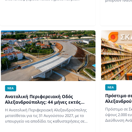
μοναδική γιορτινή ατμόσφαιρα στο κέντρο της
πλατφόρμα myB
πόλης. Με απόλυτη επιτυχία και αθρόα…
του ειδικού σ
πρωτοβουλία
ΝΕΑ
ΝΕΑ
Πρόστιμο σ
Ανατολική Περιφερειακή Οδός
Αλεξανδρού
Αλεξανδρούπολης: 44 μήνες εκτός
παράβαση κα
χρονοδιαγράμματος – Μετάθεση
Πρόστιμο σε Σ
Η Ανατολική Περιφερειακή Αλεξανδρούπολης
ολοκλήρωσης το 2027
ύψους 2.000 ε
μετατίθεται για τις 31 Αυγούστου 2027, με το
Διεύθυνση Ανά
υπουργείο να αποδίδει τις καθυστερήσεις σε
Ενότητας Έβρο
ανωτέρα βία και εκκρεμότητες
πραγματοποίησ