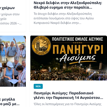
Νεκρό δελφίνι στην Αλεξανδρούπολη:
η
Θλιβερό ευρημα στην παραλία
ν χοίρων
Φοίνικας
Το άτυχο δελφίνι στην Αλεξανδρούπολη
ν χοίρων στον
εντόπισαν λουόμενοι στο ύψος του Αγίου
χείο
Κυπριανού Νεκρό δελφίνι στην
ούστου 2026 –
Αλεξανδρούπολη βρέθηκε στην παραλία
 όσους
Φοίνικας, προκαλώντας έντονη θλίψη και
χή. Η δίωξη…
αναστάτωση στους πολίτες που βρίσκονταν
στο…
ΝΕΑ
Πανηγύρι Αισύμης: Παραδοσιακό
γλέντι την Παρασκευή 14 Αυγούστου
ε μεγάλα
2026
ο μαζί με
Όλες οι λεπτομέρειες για το Πανηγύρι Αισύμης