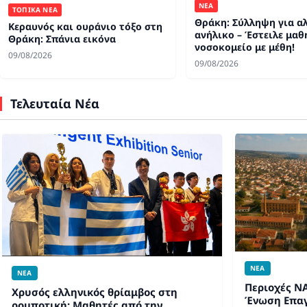
ΝΕΑ
ΤΟΠΙΚΑ ΝΕΑ
Θράκη: Σύλληψη για α
Κεραυνός και ουράνιο τόξο στη
ανήλικο – Έστειλε μαθ
Θράκη: Σπάνια εικόνα
νοσοκομείο με μέθη!
09/08/2026
09/08/2026
Τελευταία Νέα
ΝΕΑ
ΝΕΑ
Περιοχές N
Χρυσός ελληνικός θρίαμβος στη
Ένωση Επαγ
ρομποτική: Μαθητές από την