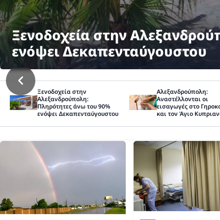
Αλεξανδρούπολη: Αναστέλλοντ
τον Άγιο Κυπριανό λόγω έλλ
Ξενοδοχεία στην
Αλεξανδρούπολη:
Αλεξανδρούπολη:
Αναστέλλονται οι
Πληρότητες άνω του 90%
εισαγωγές στο Γηροκ
ενόψει Δεκαπενταύγουστου
και τον Άγιο Κυπρια
έλλειψης νοσηλευτώ