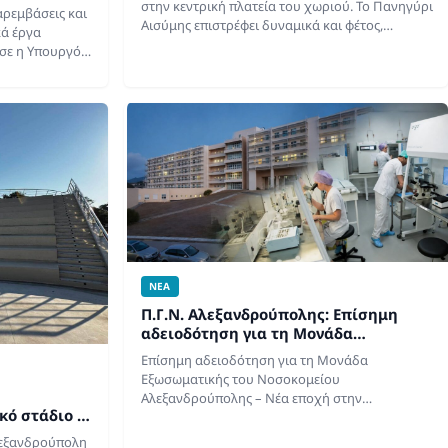
στην κεντρική πλατεία του χωριού. To Πανηγύρι
αρεμβάσεις και
Αισύμης επιστρέφει δυναμικά και φέτος,
κά έργα
προσκαλώντας κατοίκους και επισκέπτες σε ένα
σε η Υπουργός
αυθεντικό παραδοσιακό γλέντι στην καρδιά…
 τη διάρκεια
γματοποίησε
ΝΕΑ
Π.Γ.Ν. Αλεξανδρούπολης: Επίσημη
αδειοδότηση για τη Μονάδα
Εξωσωματικής – Νέα εποχή στην
Επίσημη αδειοδότηση για τη Μονάδα
Υποβοηθούμενη Αναπαραγωγή
Εξωσωματικής του Νοσοκομείου
Αλεξανδρούπολης – Νέα εποχή στην
κό στάδιο οι
Υποβοηθούμενη Αναπαραγωγή Σε μια νέα
σκόπων
εποχή εισέρχεται η υποβοηθούμενη
λεξανδρούπολη