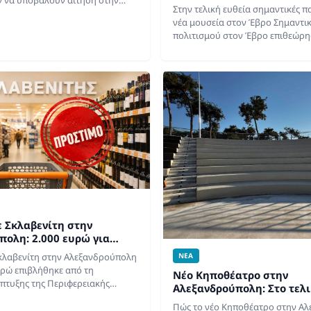
τον Τοψίδη
Στην τελική ευθεία σημαντικές π
usinessSupport για τον α΄ κύκλο
νέα μουσεία στον Έβρο Σημαντι
χήματος στήριξης. Η συγκεκριμένη
πολιτισμού στον Έβρο επιθεώρη
 αφορά…
Πολιτισμού, Λίνα Μενδώνη, κατά
της ευρείας περιοδείας που πρα
στην…
ε Σκλαβενίτη στην
πολη: 2.000 ευρώ για
νόνων ΔΙ.Ε.Π.Π.Υ.
ΝΕΑ
κλαβενίτη στην Αλεξανδρούπολη
υρώ επιβλήθηκε από τη
Νέο Κηποθέατρο στην
πτυξης της Περιφερειακής
Αλεξανδρούπολη: Στο τελι
υ, έπειτα από αυτοψία που
εργασίες στο Πάρκο Προ
Πώς το νέο Κηποθέατρο στην Α
αν οι ελεγκτές της υπηρεσίας. Η