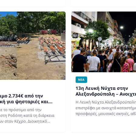
Αλεξανδρούπολης ανακοίνωσε μι
σημαντική εξέλιξη για τα μέλη το
τοπική κυνηγετική οικογένεια ε
ΝΕΑ
13η Λευκή Νύχτα στην
Αλεξανδρούπολη – Ανοιχτ
ιμο 2.734€ από την
προσφορές και live μουσι
κή για ψησταριές και
Η Λευκή Νύχτα Αλεξανδρούπολη
μεσάνυχτα!
 πανηγύρι “Χίλια” στη
επιστρέφει με ανοιχτά καταστήμ
ε το πρόστιμο από την
προσφορές, μουσικές σκηνές, αθ
στη Ροδόπη κατά τη διάρκεια
και κυκλοφοριακές ρυθμίσεις. Η
ν στον Κέχρο. Διοικητικό
στην Αλεξανδρούπολη επιστρέφε
την Πυροσβεστική στη Ροδόπη
Αυγούστου 2026 για…
8 ευρώ επιβλήθηκε από