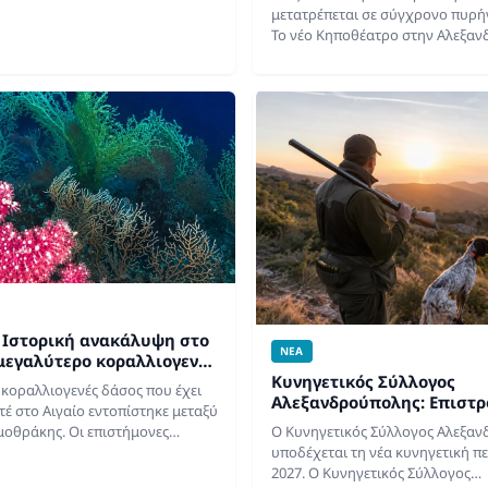
μετατρέπεται σε σύγχρονο πυρή
ση (αριθμ.…
Το νέο Κηποθέατρο στην Αλεξα
ολοκληρώνεται, καθώς οι εργασ
στο Πάρκο Προσκόπων βρίσκοντ
τελικό τους στάδιο.…
 Ιστορική ανακάλυψη στο
ΝΕΑ
 μεγαλύτερο κοραλλιογενές
πίστηκε ανοιχτά του
Κυνηγετικός Σύλλογος
 κοραλλιογενές δάσος που έχει
ΤΕΟ)
Αλεξανδρούπολης: Επιστρ
έ στο Αιγαίο εντοπίστηκε μεταξύ
καθεστώς προ τριετίας γι
μοθράκης. Οι επιστήμονες
O Κυνηγετικός Σύλλογος Αλεξα
σεζόν
το μοναδικό οικοσύστημα μπορεί
υποδέχεται τη νέα κυνηγετική π
ακόμη και σε διεθνή ύδατα.…
2027. Ο Κυνηγετικός Σύλλογος