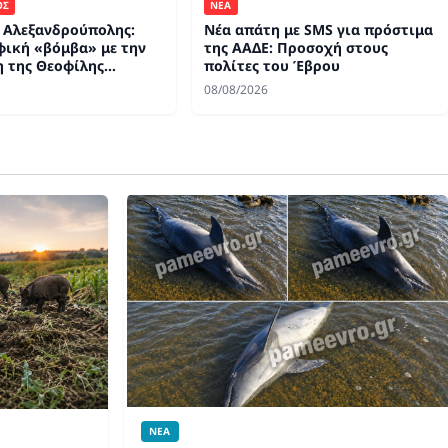
ΝΕΑ
ΟΣ
Νέα απάτη με SMS για πρόστιμα
 Αλεξανδρούπολης:
της ΑΑΔΕ: Προσοχή στους
ική «βόμβα» με την
πολίτες του Έβρου
 της Θεοφίλης
ου
08/08/2026
ΝΕΑ