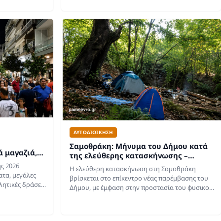
α ιδιαίτερα
υ και την
νόψει της…
ΑΥΤΟΔΙΟΙΚΗΣΗ
Σαμοθράκη: Μήνυμα του Δήμου κατά
ά μαγαζιά,
της ελεύθερης κατασκήνωσης –
κή ως τα
Έκκληση για σεβασμό στη φύση
ς 2026
Η ελεύθερη κατασκήνωση στη Σαμοθράκη
ατα, μεγάλες
βρίσκεται στο επίκεντρο νέας παρέμβασης του
λητικές δράσεις
Δήμου, με έμφαση στην προστασία του φυσικού
 Λευκή Νύχτα
περιβάλλοντος, την πυρασφάλεια και την
ι την Πέμπτη 6
ποιότητα ζωής των κατοίκων. Η ελεύθερη
κατασκήνωση…