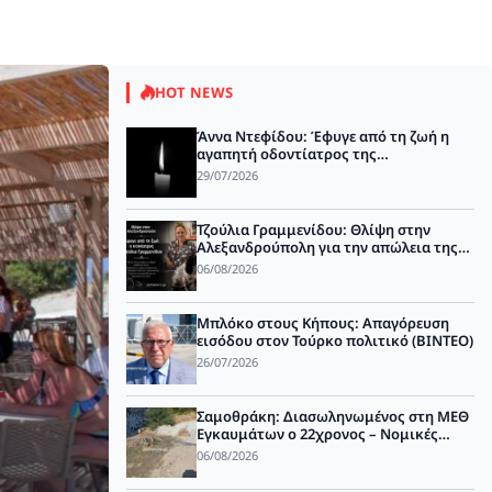
Αλεξανδρούπολη: Νεκρ
ΝΕΑ
HOT NEWS
Άννα Ντεφίδου: Έφυγε από τη ζωή η
αγαπητή οδοντίατρος της
Αλεξανδρούπολης
29/07/2026
Τζούλια Γραμμενίδου: Θλίψη στην
Αλεξανδρούπολη για την απώλεια της
αγαπητής κτηνιάτρου
06/08/2026
Μπλόκο στους Κήπους: Απαγόρευση
εισόδου στον Τούρκο πολιτικό (ΒΙΝΤΕΟ)
26/07/2026
Σαμοθράκη: Διασωληνωμένος στη ΜΕΘ
Εγκαυμάτων ο 22χρονος – Νομικές
κινήσεις από την οικογένεια (ΒΙΝΤΕΟ)
06/08/2026