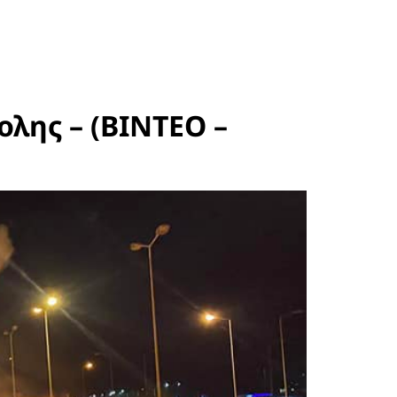
λης – (ΒΙΝΤΕΟ –