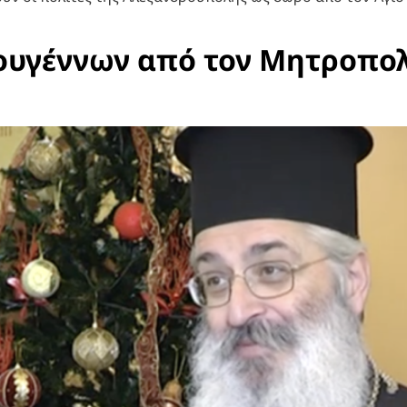
ουγέννων από τον Μητροπο