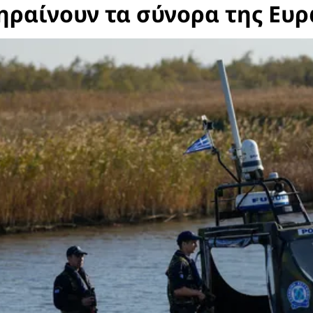
ληραίνουν τα σύνορα της Ευ