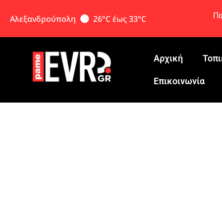
Πα
Αλεξανδρούπολη
26°C έως 33°C
Αρχική
Τοπι
Eπικοινωνία