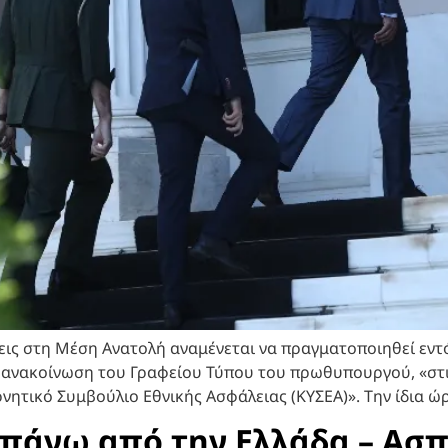
ξεις στη Μέση Ανατολή αναμένεται να πραγματοποιηθεί εν
ε ανακοίνωση του Γραφείου Τύπου του πρωθυπουργού, «στις
ικό Συμβούλιο Εθνικής Ασφάλειας (ΚΥΣΕΑ)». Την ίδια ώρα
 πάνω από την Ελλάδα – Ασπ