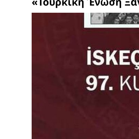
«Τουρκική Ένωση Ξά