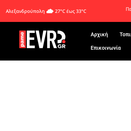
Πα
Αλεξανδρούπολη
27°C έως 33°C
Αρχική
Τοπι
Eπικοινωνία