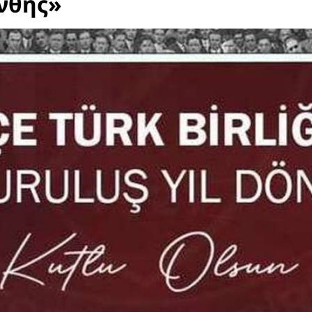
νθης»