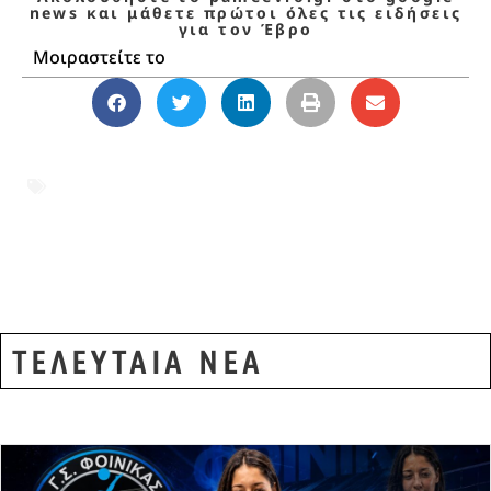
news και μάθετε πρώτοι όλες τις ειδήσεις
για τον Έβρο
Μοιραστείτε το
19 Μαΐου
,
Αλεξανδρούπολη
,
Γενοκτονία
Ποντίων
,
Έβρος
,
Λαμπαδηφορία
,
Ποντιακοί Σύλλογοι
,
Ποντιακός
Ελληνισμός
,
Πόντος
ΤΕΛΕΥΤΑΙΑ ΝΕΑ