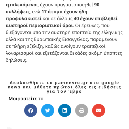
εμπλεκόμενο
ι, έχουν πραγματοποιηθεί
90
συλλήψεις
, ενώ
17 άτομα έχουν ήδη
προφυλακιστεί
και σε άλλους
40 έχουν επιβληθεί
αυστηροί περιοριστικοί όροι
. Οι έρευνες, που
διεξάγονται υπό την αυστηρή εποπτεία της ελληνικής
αλλά και της Ευρωπαϊκής Εισαγγελίας, παραμένουν
σε πλήρη εξέλιξη, καθώς ανοίγουν τραπεζικοί
λογαριασμοί και εξετάζονται δεκάδες ακόμη ύποπτες
δηλώσεις.
Ακολουθήστε το pameevro.gr στο google
news και μάθετε πρώτοι όλες τις ειδήσεις
για τον Έβρο
Μοιραστείτε το
αγροτικές επιδοτήσεις
,
απάτη ΟΠΕΚΕΠΕ
,
ελληνικό FBI
,
επιχείρηση Θερισμός
,
ΚΥΔ
,