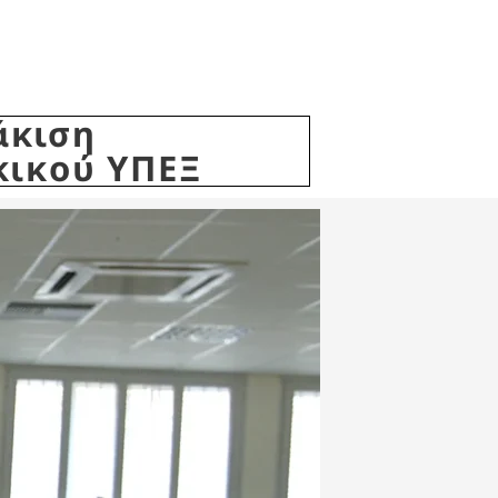
άκιση
κικού ΥΠΕΞ