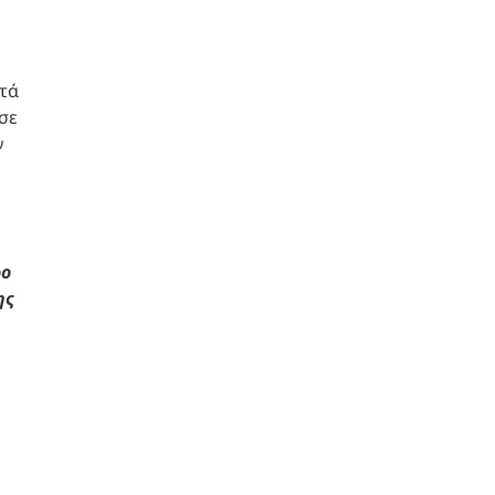
ατά
σε
ν
ρο
ης