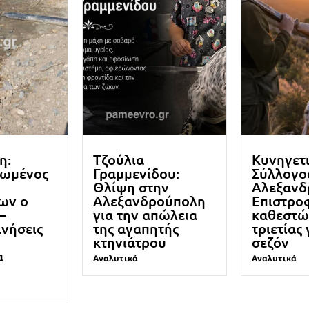
η:
Τζούλια
Κυνηγετ
ωμένος
Γραμμενίδου:
Σύλλογο
Θλίψη στην
Αλεξανδ
ων ο
Αλεξανδρούπολη
Επιστρο
–
για την απώλεια
καθεστώ
ινήσεις
της αγαπητής
τριετίας 
κτηνιάτρου
σεζόν
α
Αναλυτικά
Αναλυτικά