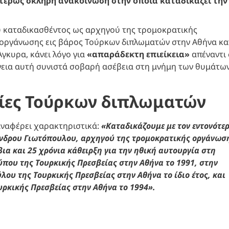
ιτέρως σκληρή ανακοίνωση στην οποία καταδικάζει την
υ καταδικασθέντος ως αρχηγού της τρομοκρατικής
ης οργάνωσης εις βάρος Τούρκων διπλωματών στην Αθήνα κ
Άγκυρα, κάνει λόγο για
«απαράδεκτη επιείκεια»
απέναντι 
ργεια αυτή συνιστά σοβαρή ασέβεια στη μνήμη των θυμάτω
νίες Τούρκων διπλωματών
αναφέρει χαρακτηριστικά:
«Καταδικάζουμε με τον εντονότε
ανδρου Γιωτόπουλου, αρχηγού της τρομοκρατικής οργάνωσ
βια και 25 χρόνια κάθειρξη για την ηθική αυτουργία στη
που της Τουρκικής Πρεσβείας στην Αθήνα το 1991, στην
ου της Τουρκικής Πρεσβείας στην Αθήνα το ίδιο έτος, και
υρκικής Πρεσβείας στην Αθήνα το 1994».