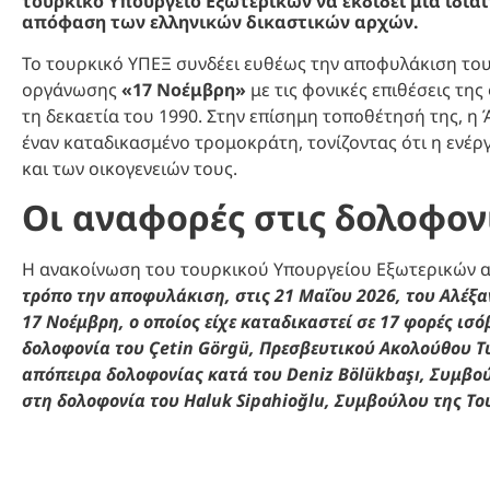
τουρκικό Υπουργείο Εξωτερικών να εκδίδει μια ιδια
απόφαση των ελληνικών δικαστικών αρχών.
Το τουρκικό ΥΠΕΞ συνδέει ευθέως την αποφυλάκιση το
οργάνωσης
«17 Νοέμβρη»
με τις φονικές επιθέσεις τ
τη δεκαετία του 1990. Στην επίσημη τοποθέτησή της, η 
έναν καταδικασμένο τρομοκράτη, τονίζοντας ότι η ενέ
και των οικογενειών τους.
Οι αναφορές στις δολοφο
Η ανακοίνωση του τουρκικού Υπουργείου Εξωτερικών 
τρόπο την αποφυλάκιση, στις 21 Μαΐου 2026, του Αλέξ
17 Νοέμβρη, ο οποίος είχε καταδικαστεί σε 17 φορές ισό
δολοφονία του Çetin Görgü, Πρεσβευτικού Ακολούθου Τύ
απόπειρα δολοφονίας κατά του Deniz Bölükbaşı, Συμβούλ
στη δολοφονία του Haluk Sipahioğlu, Συμβούλου της Το