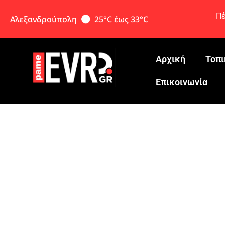
Πέ
Αλεξανδρούπολη
25°C έως 33°C
Αρχική
Τοπι
Eπικοινωνία