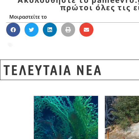
πρώτοι όλες τις ε
Μοιραστείτε το
17 Νοέμβρη
,
Αλέξανδρος Γιωτόπουλος
,
αποφ
ΥΠΕΞ
ΤΕΛΕΥΤΑΙΑ ΝΕΑ