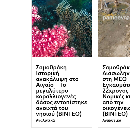
Σαμοθράκη:
Σαμοθράκ
Ιστορική
Διασωλην
ανακάλυψη στο
στη ΜΕΘ
Αιγαίο – Το
Εγκαυμάτ
μεγαλύτερο
22χρονος 
κοραλλιογενές
Νομικές κ
δάσος εντοπίστηκε
από την
ανοιχτά του
οικογένει
νησιού (ΒΙΝΤΕΟ)
(ΒΙΝΤΕΟ)
Αναλυτικά
Αναλυτικά