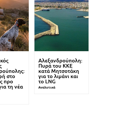
ικός
Αλεξανδρούπολη:
ς
Πυρά του ΚΚΕ
ρούπολης:
κατά Μητσοτάκη
φή στο
για το λιμάνι και
ς προ
το LNG
για τη νέα
Αναλυτικά