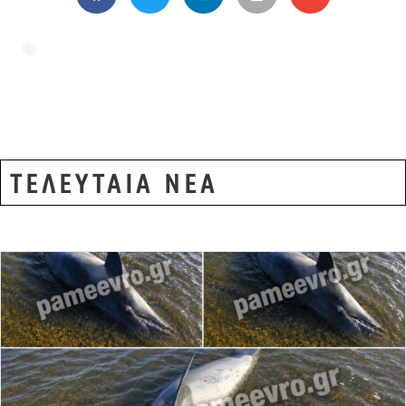
αρπακτικά πουλιά
,
Δάσος της Δαδιάς
,
Έβρος
,
οικοτουρισμός
,
ΟΦΥΠΕΚΑ
,
προστατευόμενα οικοσυστήματα
ΤΕΛΕΥΤΑΙΑ ΝΕΑ