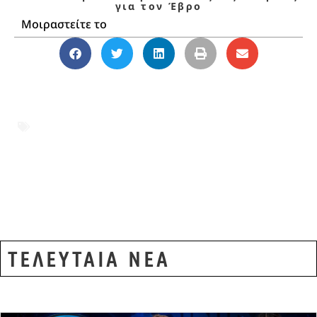
για τον Έβρο
Μοιραστείτε το
Αλεξανδρούπολη
,
Διδυμότειχο
,
Έβρος
,
Κρατική Αρωγή
,
Κώστας Κατσαφάδος
,
Ορεστιάδα
,
Σαμοθράκη
,
Σουφλί
,
Υπουργείο Κλιματικής Κρίσης και
Πολιτικής Προστασίας
,
Χρήστος
Δερμεντζόπουλος
ΤΕΛΕΥΤΑΙΑ ΝΕΑ