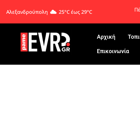
Πέ
Αλεξανδρούπολη
25°C έως 29°C
Αρχική
Τοπι
Eπικοινωνία