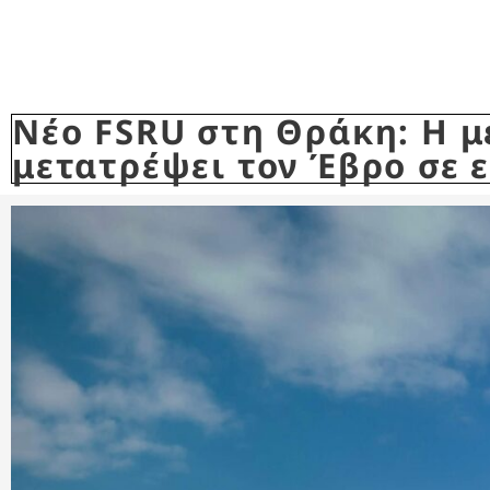
Νέο FSRU στη Θράκη: Η μ
μετατρέψει τον Έβρο σε 