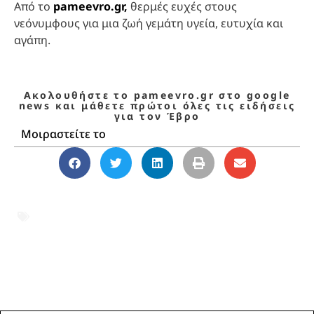
Από το
pameevro.gr,
θερμές ευχές στους
νεόνυμφους για μια ζωή γεμάτη υγεία, ευτυχία και
αγάπη.
Ακολουθήστε το pameevro.gr στο google
news και μάθετε πρώτοι όλες τις ειδήσεις
για τον Έβρο
Μοιραστείτε το
Αλεξανδρούπολη
,
γάμος
,
Έβρος
,
Θράκη
,
Μουσουλμανική Μειονότητα Θράκης
,
μουσουλμανικός γάμος
,
παραλία
Αλεξανδρούπολης