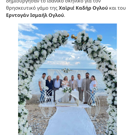
δημιούργησαν το ιδανικό σκηνικό για τον
θρησκευτικό γάμο της
Χαϊριέ Καδήρ Ογλού
και του
Ερντογάν Ισμαήλ Ογλού
.