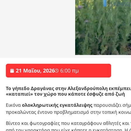
21 Μαΐου, 2026
6:00 πμ
Το γήπεδο Δραγάνας στην Αλεξανδρούπολη εκπέμπει 
«καταπιεί» τον χώρο που κάποτε έσφυζε από ζωή
Εικόνα
ολοκληρωτικής εγκατάλειψης
παρουσιάζει σή
προκαλώντας έντονο προβληματισμό στην τοπική κοινω
Βίντεο και φωτογραφίες που καταγράφουν αθλητές και
από τον χαρακτήρα που είχε κάποτε η εγκατάσταση. Η 