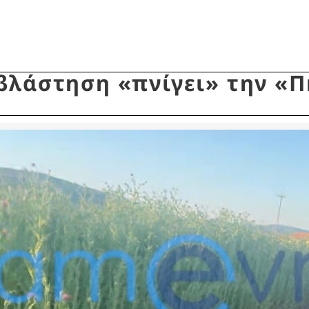
βλάστηση «πνίγει» την «Π