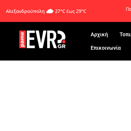
Πα
Αλεξανδρούπολη
27°C έως 29°C
Αρχική
Τοπι
Eπικοινωνία