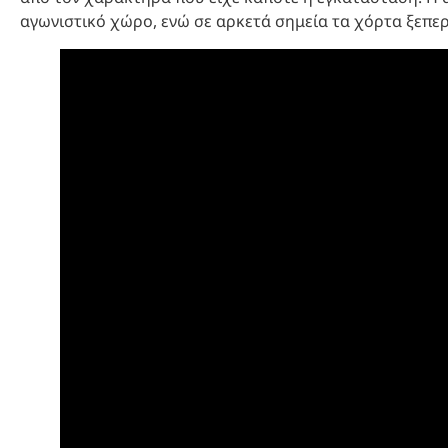
αγωνιστικό χώρο, ενώ σε αρκετά σημεία τα χόρτα ξεπερ