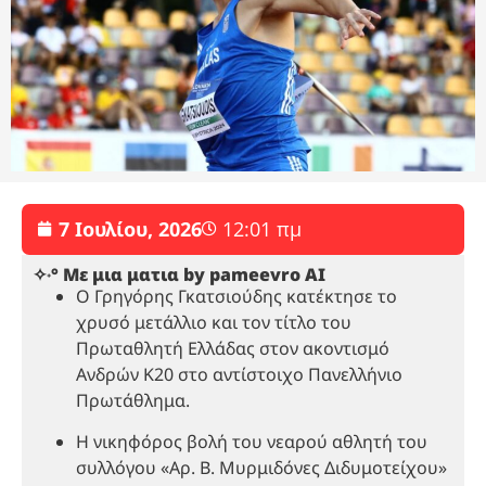
7 Ιουλίου, 2026
12:01 πμ
✧˖° Με μια ματια by pameevro AI
Ο Γρηγόρης Γκατσιούδης κατέκτησε το
χρυσό μετάλλιο και τον τίτλο του
Πρωταθλητή Ελλάδας στον ακοντισμό
Ανδρών Κ20 στο αντίστοιχο Πανελλήνιο
Πρωτάθλημα.
Η νικηφόρος βολή του νεαρού αθλητή του
συλλόγου «Αρ. Β. Μυρμιδόνες Διδυμοτείχου»