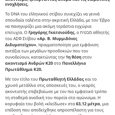
ενοχλήσεις.
Το DNA του ελληνικού στίβου συνεχίζει να γεννά
σπουδαία ταλέντα στην ακριτική Ελλάδα, με τον Έβρο
να πανηγυρίζει μια ακόμη τεράστια εγχώρια
επιτυχία. Ο
Γρηγόρης Γκατσιούδης
, ο מבטיח αθλητής
του ΑΣΦ Στίβου
«Αρ. Β. Μυρμιδόνες
Διδυμοτείχου»
, πραγματοποίησε μια εμφάνιση
αντάξια των μεγάλων προσδοκιών που τον
συνοδεύουν, κατακτώντας την
1η θέση
στον
ακοντισμό Ανδρών Κ20
στο
Πανελλήνιο
Πρωτάθλημα Κ20.
Με τον τίτλο του
Πρωταθλητή Ελλάδας
και το
χρυσό μετάλλιο στις αποσκευές του, ο νεαρός
ακοντιστής επιβεβαίωσε με τον πιο εμφατικό τρόπο
τη σταθερά ανοδική του πορεία στο αγώνισμα. Η
κορυφαία του βολή «κλείδωσε» στα
63,12 μέτρα
, μια
επίδοση που αποδείχθηκε απροσπέλαστη για τους