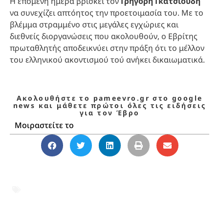
Η επόμενη ημέρα βρίσκει τον
Γρηγόρη Γκατσιούδη
να συνεχίζει απτόητος την προετοιμασία του. Με το
βλέμμα στραμμένο στις μεγάλες εγχώριες και
διεθνείς διοργανώσεις που ακολουθούν, ο Εβρίτης
πρωταθλητής αποδεικνύει στην πράξη ότι το μέλλον
του ελληνικού ακοντισμού τού ανήκει δικαιωματικά.
Ακολουθήστε το pameevro.gr στο google
news και μάθετε πρώτοι όλες τις ειδήσεις
για τον Έβρο
Μοιραστείτε το
ακοντισμός Ανδρών Κ20
,
Γρηγόρης
Γκατσιούδης
,
ΔΗΜΟΣ ΔΙΔΥΜΟΤΕΙΧΟΥ
,
Μυρμιδόνες Διδυμοτείχου
,
Πανελλήνιο
Πρωτάθλημα Κ20
,
στίβος Έβρος
,
ΧΡΥΣΟ
ΜΕΤΑΛΛΙΟ