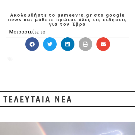
Ακολουθήστε το pameevro.gr στο google
news και μάθετε πρώτοι όλες τις ειδήσεις
για τον Έβρο
Μοιραστείτε το
Αλεξανδρούπολη
,
άσκηση Sword26
,
Έβρος
,
Κίμπερλι Γκίλφοϊλ
,
ΝΑΤΟ
ΤΕΛΕΥΤΑΙΑ ΝΕΑ