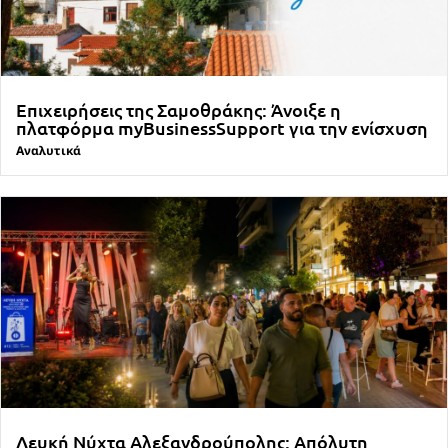
Επιχειρήσεις της Σαμοθράκης: Άνοιξε η
πλατφόρμα myBusinessSupport για την ενίσχυση
Αναλυτικά
Λευκή Νύχτα Αλεξανδρούπολης: Απόλυτη