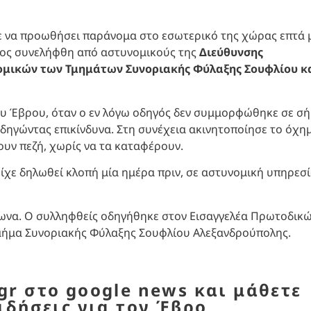
ε να προωθήσει παράνομα στο εσωτερικό της χώρας επτά 
οίος συνελήφθη από αστυνομικούς της
Διεύθυνσης
μικών των Τμημάτων Συνοριακής Φύλαξης Σουφλίου κ
του Έβρου, όταν ο εν λόγω οδηγός δεν συμμορφώθηκε σε σ
οδηγώντας επικίνδυνα. Στη συνέχεια ακινητοποίησε το όχη
ουν πεζή, χωρίς να τα καταφέρουν.
είχε δηλωθεί κλοπή μία ημέρα πριν, σε αστυνομική υπηρεσ
φωνα. Ο συλληφθείς οδηγήθηκε στον Εισαγγελέα Πρωτοδικ
μήμα Συνοριακής Φύλαξης Σουφλίου Αλεξανδρούπολης.
r στο google news και μάθετε
ιδήσεις για τον Έβρο