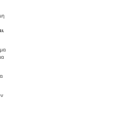
μη
αι
ήμα
μα
ία
ών