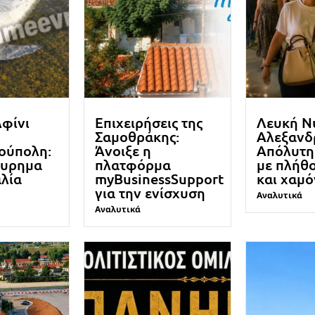
λφίνι
Επιχειρήσεις της
Λευκή Ν
Σαμοθράκης:
Αλεξανδ
ούπολη:
Άνοιξε η
Απόλυτη 
ευρημα
πλατφόρμα
με πλήθ
λία
myBusinessSupport
και χαμ
για την ενίσχυση
Αναλυτικά
Αναλυτικά