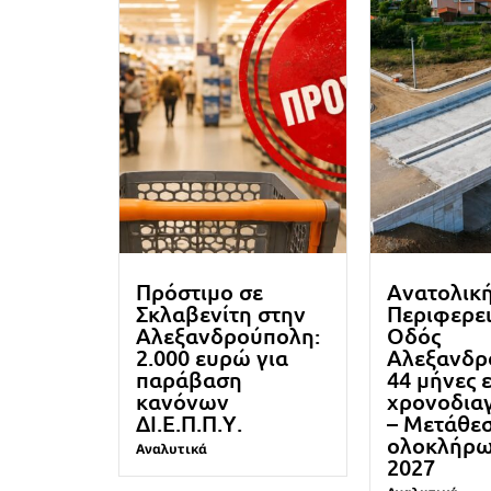
Πρόστιμο σε
Ανατολικ
Σκλαβενίτη στην
Περιφερε
Αλεξανδρούπολη:
Οδός
2.000 ευρώ για
Αλεξανδρ
παράβαση
44 μήνες 
κανόνων
χρονοδια
ΔΙ.Ε.Π.Π.Υ.
– Μετάθε
ολοκλήρω
Αναλυτικά
2027