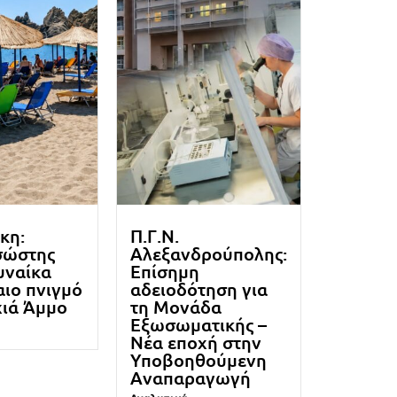
κη:
Π.Γ.Ν.
σώστης
Αλεξανδρούπολης:
υναίκα
Επίσημη
ιο πνιγμό
αδειοδότηση για
χιά Άμμο
τη Μονάδα
Εξωσωματικής –
Νέα εποχή στην
Υποβοηθούμενη
Αναπαραγωγή