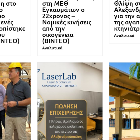
η στο
στη ΜΕΘ
Θλίψη σ
ο
Εγκαυμάτων ο
Αλεξανδ
ρο
22χρονος –
για την 
γενές
Νομικές κινήσεις
της αγαπ
οπίστηκε
από την
κτηνιάτ
ου
οικογένεια
Αναλυτικά
ΒΙΝΤΕΟ)
(ΒΙΝΤΕΟ)
Αναλυτικά