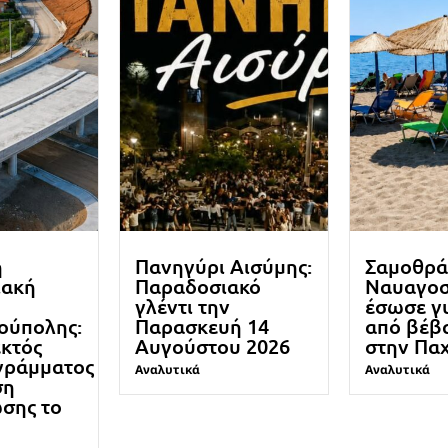
ή
Πανηγύρι Αισύμης:
Σαμοθρά
ιακή
Παραδοσιακό
Ναυαγο
γλέντι την
έσωσε γ
ούπολης:
Παρασκευή 14
από βέβα
εκτός
Αυγούστου 2026
στην Πα
γράμματος
Αναλυτικά
Αναλυτικά
ση
σης το