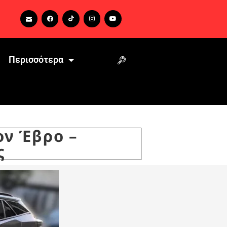
Περισσότερα
ον Έβρο –
ς