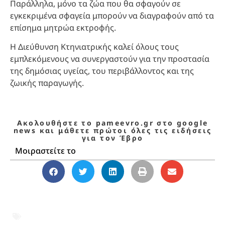
Παράλληλα, μόνο τα ζώα που θα σφαγούν σε
εγκεκριμένα σφαγεία μπορούν να διαγραφούν από τα
επίσημα μητρώα εκτροφής.
Η Διεύθυνση Κτηνιατρικής καλεί όλους τους
εμπλεκόμενους να συνεργαστούν για την προστασία
της δημόσιας υγείας, του περιβάλλοντος και της
ζωικής παραγωγής.
Ακολουθήστε το pameevro.gr στο google
news και μάθετε πρώτοι όλες τις ειδήσεις
για τον Έβρο
Μοιραστείτε το
αιγοπρόβατα
,
Ανατολική Μακεδονία και
Θράκη
,
αφθώδης πυρετός
,
Έβρος
,
ευλογιά
αιγοπροβάτων
,
Θράκη
,
Κουρμπάν