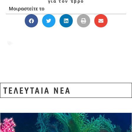
για τον Έβρο
Μοιραστείτε το
ασφάλεια
,
Έβρος
,
εκπαίδευση
,
εργαζόμενοι
,
Θράκη
,
Μεταλλεία Θράκης
,
πολιτική προστασία
,
πυρασφάλεια
,
Πυροσβεστική
ΤΕΛΕΥΤΑΙΑ ΝΕΑ