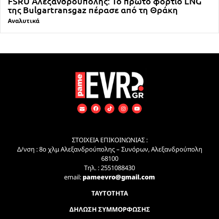
FSRU Αλεξανδρούπολης: Το πρώτο φορτίο LNG
της Bulgartransgaz πέρασε από τη Θράκη
Αναλυτικά
ΣΤΟΙΧΕΙΑ ΕΠΙΚΟΙΝΩΝΙΑΣ :
Δ/νση : 8ο χλμ Αλεξανδρούπολης – Συνόρων, Αλεξανδρούπολη
68100
Τηλ. : 2551088430
email:
pameevro@gmail.com
ΤΑΥΤΟΤΗΤΑ
ΔΗΛΩΣΗ ΣΥΜΜΟΡΦΩΣΗΣ