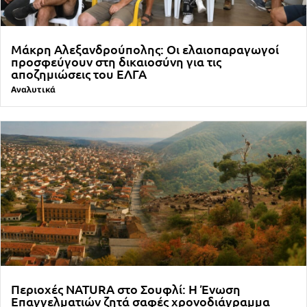
Μάκρη Αλεξανδρούπολης: Οι ελαιοπαραγωγοί
προσφεύγουν στη δικαιοσύνη για τις
αποζημιώσεις του ΕΛΓΑ
Αναλυτικά
Περιοχές NATURA στο Σουφλί: Η Ένωση
Επαγγελματιών ζητά σαφές χρονοδιάγραμμα