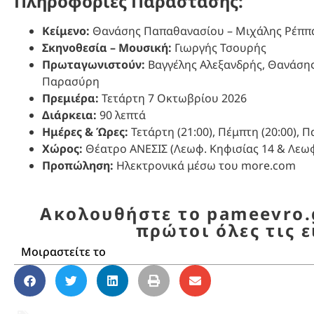
Πληροφορίες Παράστασης:
Κείμενο:
Θανάσης Παπαθανασίου – Μιχάλης Ρέππ
Σκηνοθεσία – Μουσική:
Γιωργής Τσουρής
Πρωταγωνιστούν:
Βαγγέλης Αλεξανδρής, Θανάσης
Παρασύρη
Πρεμιέρα:
Τετάρτη 7 Οκτωβρίου 2026
Διάρκεια:
90 λεπτά
Ημέρες & Ώρες:
Τετάρτη (21:00), Πέμπτη (20:00), Π
Χώρος:
Θέατρο ΑΝΕΣΙΣ (Λεωφ. Κηφισίας 14 & Λεω
Προπώληση:
Ηλεκτρονικά μέσω του more.com
Ακολουθήστε το pameevro.g
πρώτοι όλες τις ε
Μοιραστείτε το
Άννα Κουτσαφτίκη
,
Γιωργής Τσουρής
,
θέατρ