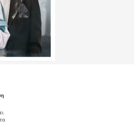
ση
ει
ότα