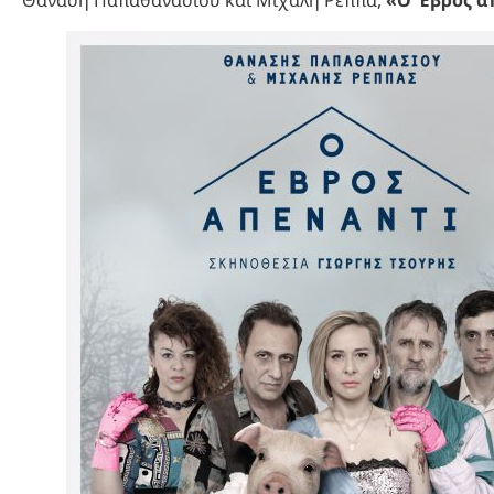
Θανάση Παπαθανασίου και Μιχάλη Ρέππα,
«Ο Έβρος α