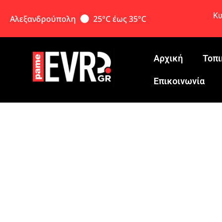
Κυ
Αλεξανδρούπολη
25°C έως 35°C
Αρχική
Τοπι
Eπικοινωνία