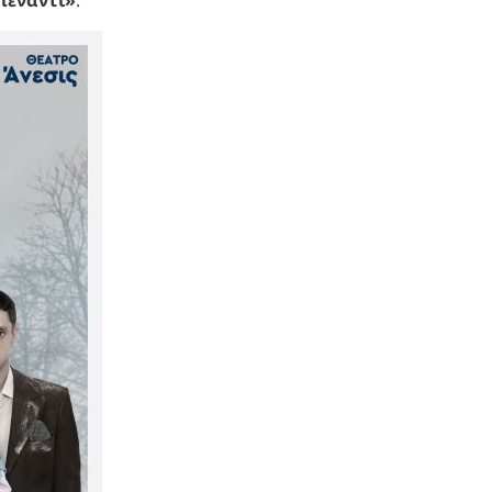
πέναντι»
.