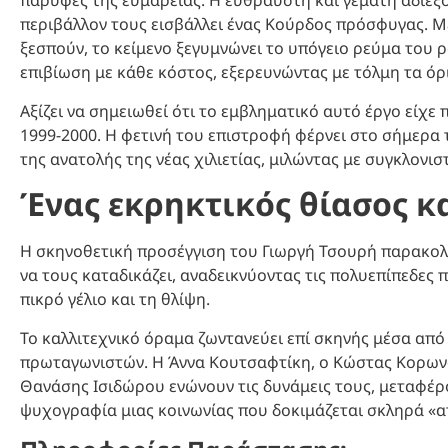
παρυφές της ευμάρειας. Η εύθραυστη και γεμάτη αδιέξ
περιβάλλον τους εισβάλλει ένας Κούρδος πρόσφυγας. Μ
ξεσπούν, το κείμενο ξεγυμνώνει το υπόγειο ρεύμα του 
επιβίωση με κάθε κόστος, εξερευνώντας με τόλμη τα όρ
Αξίζει να σημειωθεί ότι το εμβληματικό αυτό έργο είχε
1999-2000. Η φετινή του επιστροφή φέρνει στο σήμερα 
της ανατολής της νέας χιλιετίας, μιλώντας με συγκλονισ
Ένας εκρηκτικός θίασος κ
Η σκηνοθετική προσέγγιση του Γιωργή Τσουρή παρακολο
να τους καταδικάζει, αναδεικνύοντας τις πολυεπίπεδες
πικρό γέλιο και τη θλίψη.
Το καλλιτεχνικό όραμα ζωντανεύει επί σκηνής μέσα απ
πρωταγωνιστών. Η Άννα Κουτσαφτίκη, ο Κώστας Κορωνα
Θανάσης Ισιδώρου ενώνουν τις δυνάμεις τους, μεταφέρο
ψυχογραφία μιας κοινωνίας που δοκιμάζεται σκληρά «α