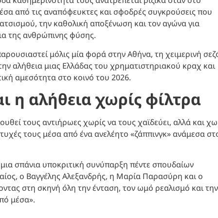
οδα καθημερινότητά τους ανατρέπεται ριζικά όταν στο
έσα από τις αναπόφευκτες και σφοδρές συγκρούσεις που
ρατσισμού, την καθολική αποξένωση και τον αγώνα για
ια της ανθρώπινης φύσης.
 παρουσιαστεί μόλις μία φορά στην Αθήνα, τη χειμερινή σεζ
την αλήθεια μιας Ελλάδας του χρηματιστηριακού κραχ και
τική αμεσότητα στο κοινό του 2026.
αι η αλήθεια χωρίς φίλτρα
υθεί τους αντιήρωες χωρίς να τους χαϊδεύει, αλλά και χω
 πτυχές τους μέσα από ένα ανελέητο «ζάππινγκ» ανάμεσα στ
ό μια σπάνια υποκριτική συνύπαρξη πέντε σπουδαίων
ίος, ο Βαγγέλης Αλεξανδρής, η Μαρία Παρασύρη και ο
ντας στη σκηνή όλη την ένταση, τον ωμό ρεαλισμό και την
πό μέσα».