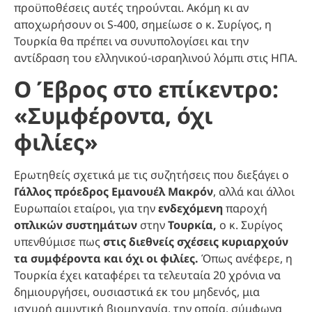
προϋποθέσεις αυτές τηρούνται. Ακόμη κι αν
αποχωρήσουν οι S-400, σημείωσε ο κ. Συρίγος, η
Τουρκία θα πρέπει να συνυπολογίσει και την
αντίδραση του ελληνικού-ισραηλινού λόμπι στις ΗΠΑ.
Ο Έβρος στο επίκεντρο:
«Συμφέροντα, όχι
φιλίες»
Ερωτηθείς σχετικά με τις συζητήσεις που διεξάγει ο
Γάλλος πρόεδρος Εμανουέλ Μακρόν
, αλλά και άλλοι
Ευρωπαίοι εταίροι, για την
ενδεχόμενη
παροχή
οπλικών συστημάτων
στην
Τουρκία,
ο κ. Συρίγος
υπενθύμισε πως
στις διεθνείς σχέσεις κυριαρχούν
τα συμφέροντα και όχι οι φιλίες.
Όπως ανέφερε, η
Τουρκία έχει καταφέρει τα τελευταία 20 χρόνια να
δημιουργήσει, ουσιαστικά εκ του μηδενός, μια
ισχυρή αμυντική βιομηχανία, την οποία, σύμφωνα