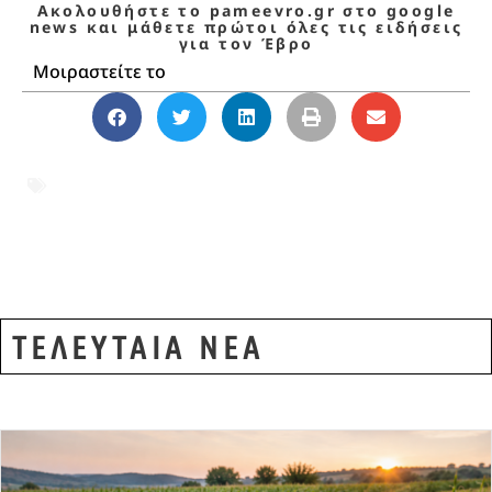
Ακολουθήστε το pameevro.gr στο google
news και μάθετε πρώτοι όλες τις ειδήσεις
για τον Έβρο
Μοιραστείτε το
F-35
,
KAAN
,
S-400
,
Άγγελος Συρίγος
,
αμυντική βιομηχανία
,
Έβρος
,
ελληνικός
στρατός
,
ΝΑΤΟ
,
Τουρκία
ΤΕΛΕΥΤΑΙΑ ΝΕΑ