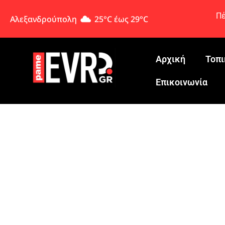
Πέ
Αλεξανδρούπολη
25°C έως 29°C
Αρχική
Τοπι
Eπικοινωνία