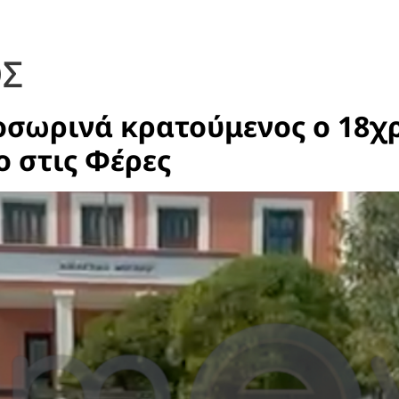
Σ
σωρινά κρατούμενος ο 18χ
ο στις Φέρες