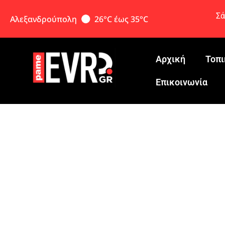
Σά
Αλεξανδρούπολη
26°C έως 35°C
Αρχική
Τοπι
Eπικοινωνία