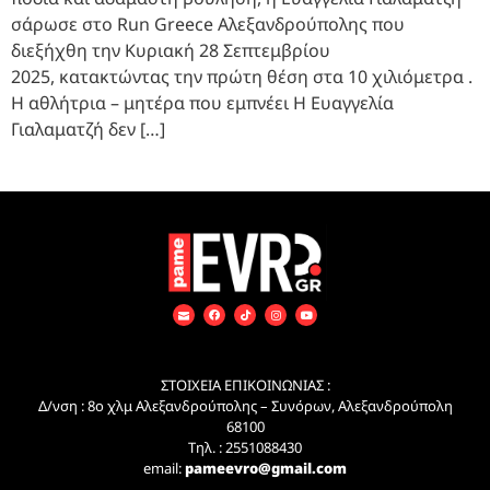
σάρωσε στο Run Greece Αλεξανδρούπολης που
διεξήχθη την Κυριακή 28 Σεπτεμβρίου
2025, κατακτώντας την πρώτη θέση στα 10 χιλιόμετρα .
Η αθλήτρια – μητέρα που εμπνέει Η Ευαγγελία
Γιαλαματζή δεν […]
ΣΤΟΙΧΕΙΑ ΕΠΙΚΟΙΝΩΝΙΑΣ :
Δ/νση : 8ο χλμ Αλεξανδρούπολης – Συνόρων, Αλεξανδρούπολη
68100
Τηλ. : 2551088430
email:
pameevro@gmail.com