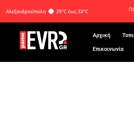
Πέ
Αλεξανδρούπολη
25°C έως 33°C
Αρχική
Τοπι
Eπικοινωνία