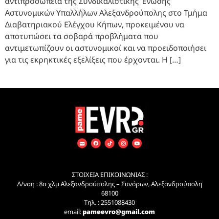
αντιπροσωπεία της Συνδικαλιστικής Ένωσης
Αστυνομικών Υπαλλήλων Αλεξανδρούπολης στο Τμήμα
Διαβατηριακού Ελέγχου Κήπων, προκειμένου να
αποτυπώσει τα σοβαρά προβλήματα που
αντιμετωπίζουν οι αστυνομικοί και να προειδοποιήσει
για τις εκρηκτικές εξελίξεις που έρχονται. Η […]
ΣΤΟΙΧΕΙΑ ΕΠΙΚΟΙΝΩΝΙΑΣ :
Δ/νση : 8ο χλμ Αλεξανδρούπολης – Συνόρων, Αλεξανδρούπολη
68100
Τηλ. : 2551088430
email:
pameevro@gmail.com