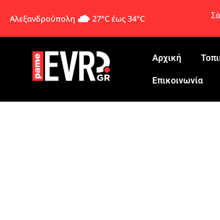
Σά
Αλεξανδρούπολη
27°C έως 34°C
Αρχική
Τοπι
Eπικοινωνία