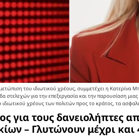
ιμετώπιση του ιδιωτικού χρέους, συμμετέχει η Κατερίνα Μ
δα στελεχών για την επεξεργασία και την παρουσίαση μια
 ιδιωτικού χρέους των πολιτών προς το κράτος, τα ασφαλισ
ος για τους δανειολήπτες α
ων – Γλυτώνουν μέχρι και 4