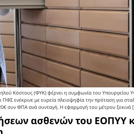
ηλού Κόστους (ΦΥΚ) φέρνει η συμφωνία του Υπουργείου Υγ
υ ΠΦΣ ενέκρινε με ευρεία πλειοψηφία την πρόταση για στ
0€ συν ΦΠΑ ανά συνταγή. Η εφαρμογή του μέτρου ξεκινά 
σεων ασθενών του ΕΟΠΥΥ κα
η