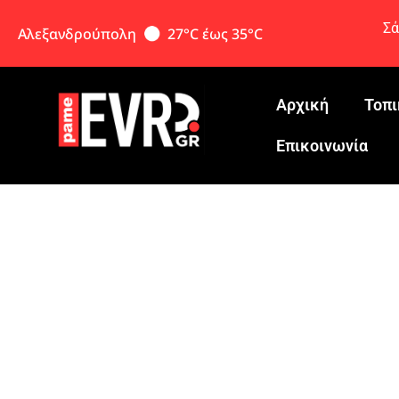
Σά
Αλεξανδρούπολη
27°C έως 35°C
Αρχική
Τοπι
Eπικοινωνία