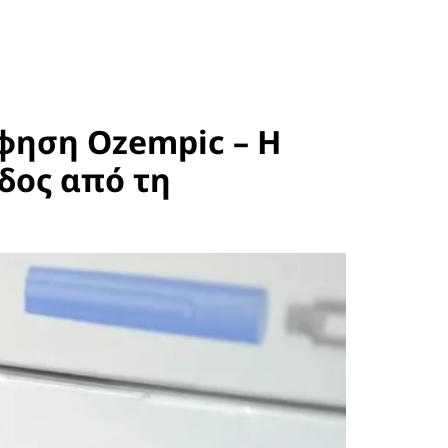
φηση Ozempic – Η
δος από τη