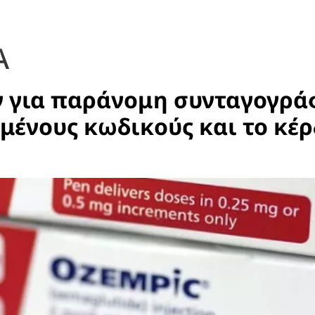
Α
ν για παράνομη συνταγογρά
μένους κωδικούς και το κέρ