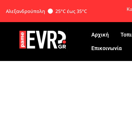
Κυ
Αλεξανδρούπολη
25°C έως 35°C
Αρχική
Τοπι
Eπικοινωνία