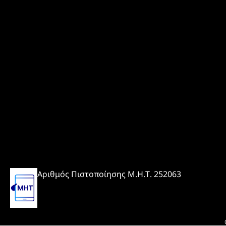
Αριθμός Πιστοποίησης Μ.Η.Τ. 252063