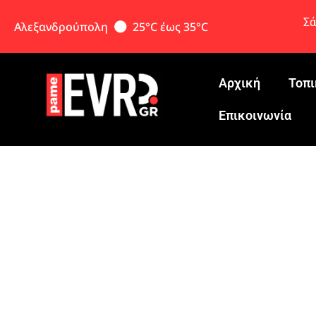
Σά
Αλεξανδρούπολη
25°C έως 35°C
Αρχική
Τοπι
Eπικοινωνία