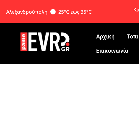
Κυ
Αλεξανδρούπολη
25°C έως 35°C
Αρχική
Τοπι
Eπικοινωνία