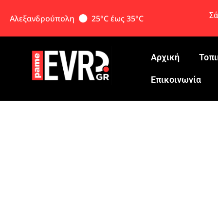
Σά
Αλεξανδρούπολη
25°C έως 35°C
Αρχική
Τοπι
Eπικοινωνία