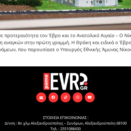
ε προτεραιότητα τον Έβρο και το Ανατολικό Αιγαίο – Ο Ν
η αναγκών στην πρώτη γραμμή. Η Θράκη και ειδικά ο Έβρο
άμεων, που παρουσίασε ο Υπουργός Εθνικής Άμυνας Νίκος
ΣΤΟΙΧΕΙΑ ΕΠΙΚΟΙΝΩΝΙΑΣ :
Δ/νση : 8ο χλμ Αλεξανδρούπολης – Συνόρων, Αλεξανδρούπολη 68100
Τηλ. : 2551088430