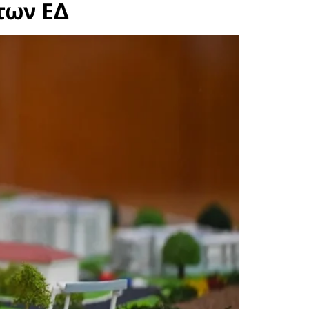
των ΕΔ