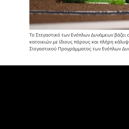
Το Στεγαστικό των Ενόπλων Δυνάμεων βάζει σ
κατοικιών με ίδιους πόρους και πλήρη κάλυψ
Στεγαστικού Προγράμματος των Ενόπλων Δυν