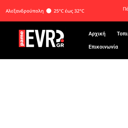
Πέ
Αλεξανδρούπολη
25°C έως 32°C
Αρχική
Τοπι
Eπικοινωνία