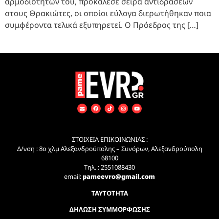
αρμοδιοτήτων του, προκάλεσε σειρά αντιδράσεων
στους Θρακιώτες, οι οποίοι εύλογα διερωτήθηκαν ποια
συμφέροντα τελικά εξυπηρετεί. Ο Πρόεδρος της […]
ΣΤΟΙΧΕΙΑ ΕΠΙΚΟΙΝΩΝΙΑΣ :
Δ/νση : 8ο χλμ Αλεξανδρούπολης – Συνόρων, Αλεξανδρούπολη
68100
Τηλ. : 2551088430
email:
pameevro@gmail.com
ΤΑΥΤΟΤΗΤΑ
ΔΗΛΩΣΗ ΣΥΜΜΟΡΦΩΣΗΣ