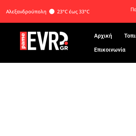
Πα
Αλεξανδρούπολη
23°C έως 33°C
Αρχική
Τοπι
Eπικοινωνία