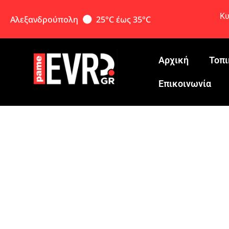
Κυ
Αλεξανδρούπολη
25°C έως 35°C
Αρχική
Τοπι
Eπικοινωνία