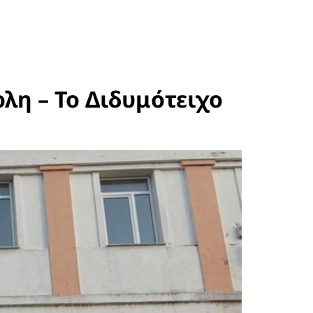
λη – Το Διδυμότειχο