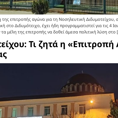
η της επιτροπής αγώνα για τη Νοσηλευτική Διδυμοτείχου, 
ή στο Διδυμότειχο, έχει ήδη προγραμματιστεί για τις 4 Ια
τα μέλη της επιτροπής να δοθεί άμεσα πολιτική λύση στο 
είχου: Τι ζητά η «Επιτροπή
ας