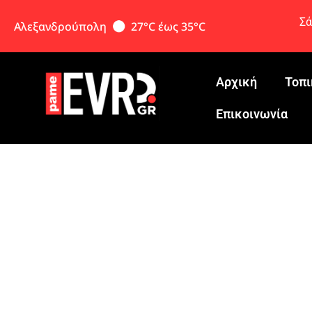
Σά
Αλεξανδρούπολη
27°C έως 35°C
Αρχική
Τοπι
Eπικοινωνία