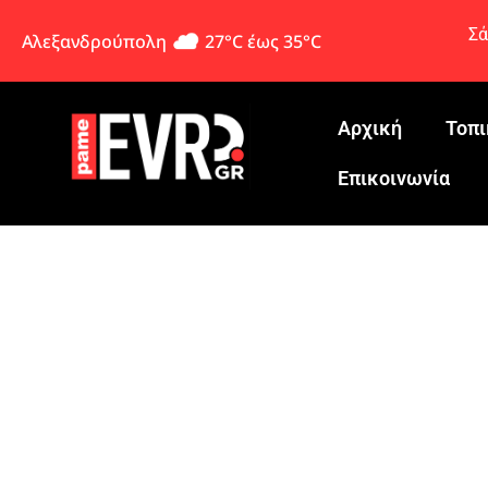
Σά
Αλεξανδρούπολη
27°C έως 35°C
Αρχική
Τοπι
Eπικοινωνία