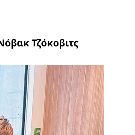
 Νόβακ Τζόκοβιτς