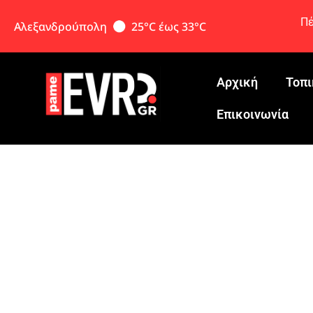
Πέ
Αλεξανδρούπολη
25°C έως 33°C
Αρχική
Τοπι
Eπικοινωνία