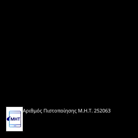
Αριθμός Πιστοποίησης Μ.Η.Τ. 252063