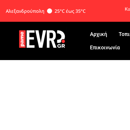
Κυ
Αλεξανδρούπολη
25°C έως 35°C
Αρχική
Τοπι
Eπικοινωνία