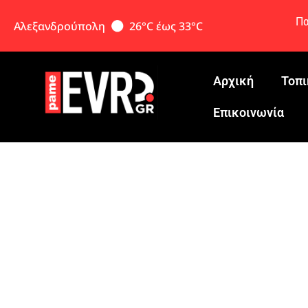
Πα
Αλεξανδρούπολη
26°C έως 33°C
Αρχική
Τοπι
Eπικοινωνία