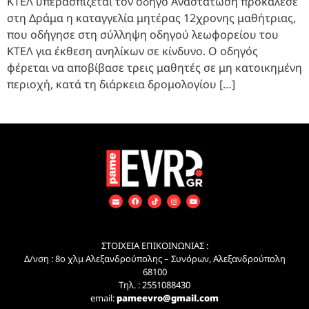
ΚΤΕΛ υπερασπίζεται τον οδηγό Αναστάτωση προκάλεσε
στη Δράμα η καταγγελία μητέρας 12χρονης μαθήτριας,
που οδήγησε στη σύλληψη οδηγού λεωφορείου του
ΚΤΕΛ για έκθεση ανηλίκων σε κίνδυνο. Ο οδηγός
φέρεται να αποβίβασε τρεις μαθητές σε μη κατοικημένη
περιοχή, κατά τη διάρκεια δρομολογίου […]
ΣΤΟΙΧΕΙΑ ΕΠΙΚΟΙΝΩΝΙΑΣ :
Δ/νση : 8ο χλμ Αλεξανδρούπολης – Συνόρων, Αλεξανδρούπολη
68100
Τηλ. : 2551088430
email:
pameevro@gmail.com