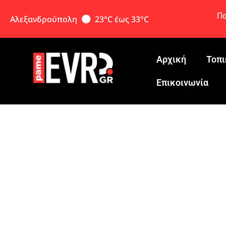
Πα
Αλεξανδρούπολη
23°C έως 33°C
Αρχική
Τοπι
Eπικοινωνία