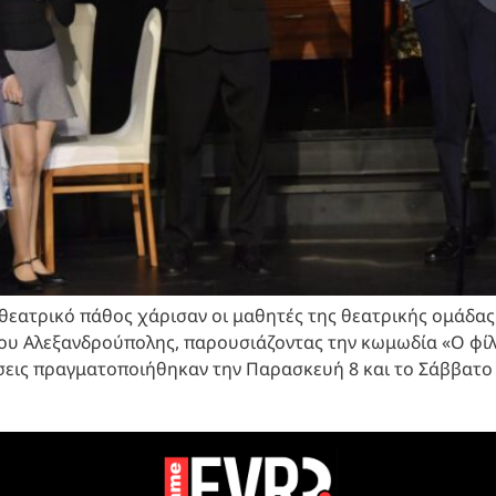
 θεατρικό πάθος χάρισαν οι μαθητές της θεατρικής ομάδα
ίου Αλεξανδρούπολης, παρουσιάζοντας την κωμωδία «Ο φί
εις πραγματοποιήθηκαν την Παρασκευή 8 και το Σάββατο 