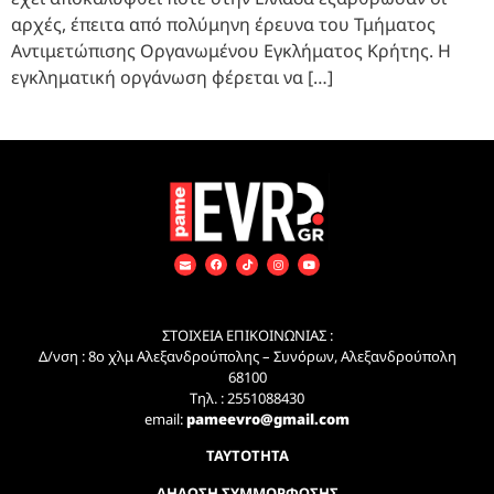
αρχές, έπειτα από πολύμηνη έρευνα του Τμήματος
Αντιμετώπισης Οργανωμένου Εγκλήματος Κρήτης. Η
εγκληματική οργάνωση φέρεται να […]
ΣΤΟΙΧΕΙΑ ΕΠΙΚΟΙΝΩΝΙΑΣ :
Δ/νση : 8ο χλμ Αλεξανδρούπολης – Συνόρων, Αλεξανδρούπολη
68100
Τηλ. : 2551088430
email:
pameevro@gmail.com
ΤΑΥΤΟΤΗΤΑ
ΔΗΛΩΣΗ ΣΥΜΜΟΡΦΩΣΗΣ