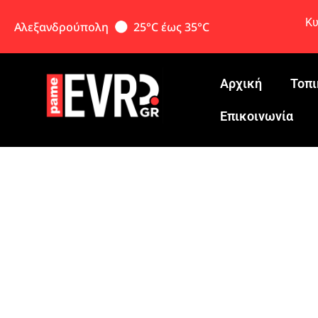
Κυ
Αλεξανδρούπολη
25°C έως 35°C
Αρχική
Τοπι
Eπικοινωνία