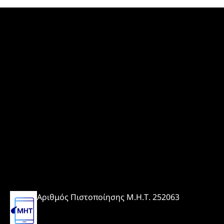
Αριθμός Πιστοποίησης Μ.Η.Τ. 252063