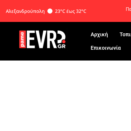
Πα
Αλεξανδρούπολη
23°C έως 32°C
Αρχική
Τοπι
Eπικοινωνία