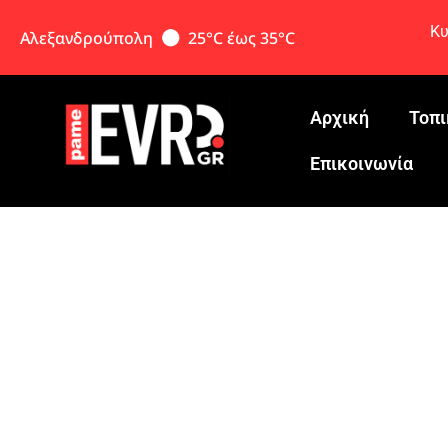
Κυ
Αλεξανδρούπολη
25°C έως 35°C
Αρχική
Τοπι
Eπικοινωνία