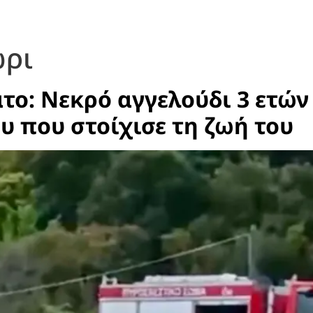
ώρι
ο: Νεκρό αγγελούδι 3 ετών
υ που στοίχισε τη ζωή του