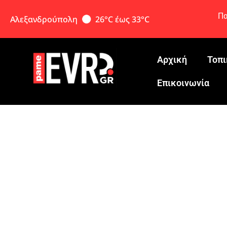
Πα
Αλεξανδρούπολη
26°C έως 33°C
Αρχική
Τοπι
Eπικοινωνία