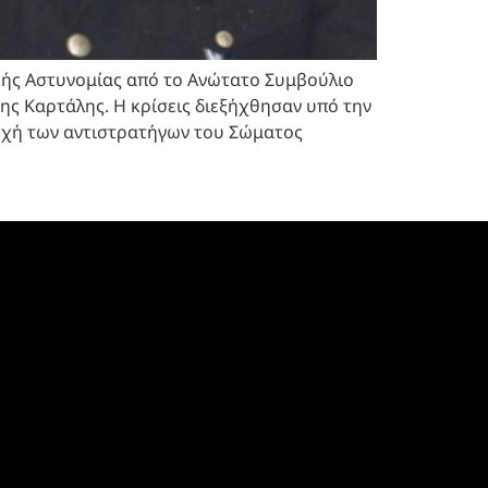
κής Αστυνομίας από το Ανώτατο Συμβούλιο
ς Καρτάλης. Η κρίσεις διεξήχθησαν υπό την
οχή των αντιστρατήγων του Σώματος