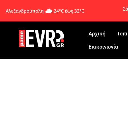
Σά
Αλεξανδρούπολη
24°C έως 32°C
Αρχική
Τοπι
Eπικοινωνία